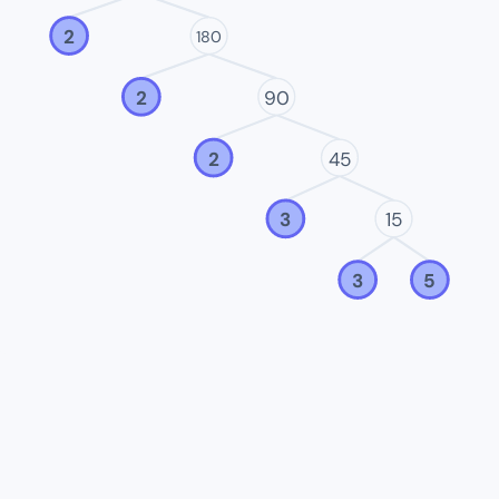
2
180
2
90
2
45
3
15
3
5