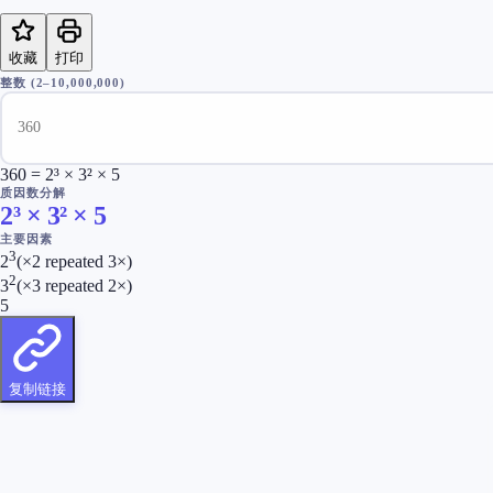
收藏
打印
整数
(2–10,000,000)
360 = 2³ × 3² × 5
质因数分解
2³ × 3² × 5
主要因素
3
2
(×
2
repeated
3
×)
2
3
(×
3
repeated
2
×)
5
复制链接