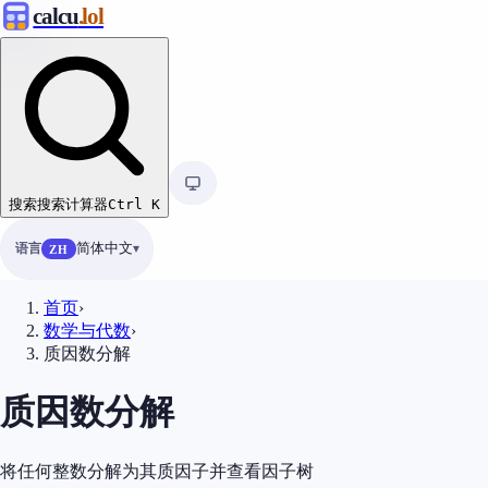
calcu
.lol
搜索
搜索计算器
Ctrl
K
语言
简体中文
ZH
首页
›
数学与代数
›
质因数分解
质因数分解
将任何整数分解为其质因子并查看因子树