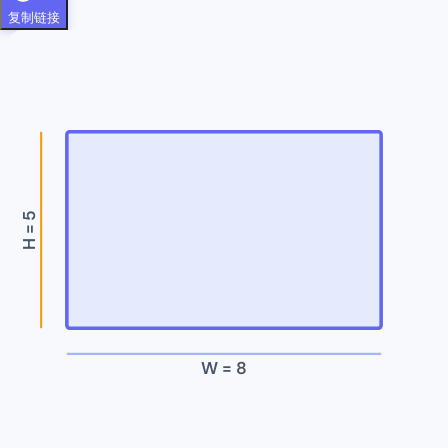
复制链接
5
H =
W =
8