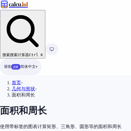
calcu
.lol
搜索
搜索计算器
Ctrl
K
语言
简体中文
ZH
首页
›
几何与形状
›
面积和周长
面积和周长
使用带标签的图表计算矩形、三角形、圆形等的面积和周长