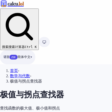
calcu
.lol
搜索
搜索计算器
Ctrl
K
语言
简体中文
ZH
首页
›
数学与代数
›
极值与拐点查找器
极值与拐点查找器
查找函数的极大值、极小值和拐点