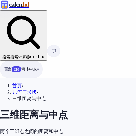
calcu
.lol
搜索
搜索计算器
Ctrl
K
语言
简体中文
ZH
首页
›
几何与形状
›
三维距离与中点
三维距离与中点
两个三维点之间的距离和中点