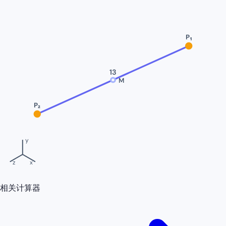
P₁
13
M
P₂
y
z
x
相关计算器