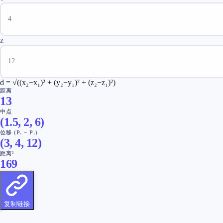
Z
d = √((x₂−x₁)² + (y₂−y₁)² + (z₂−z₁)²)
距离
13
中点
(
1.5
,
2
,
6
)
位移 (P₂ − P₁)
(
3
,
4
,
12
)
距离²
169
复制链接