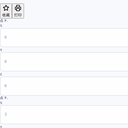
收藏
打印
点 P₁
X
Y
Z
点 P₂
X
Y