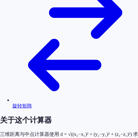
旋转矩阵
关于这个计算器
三维距离与中点计算器使用 d = √((x₂−x₁)² + (y₂−y₁)² + (z₂−z₁)²) 求