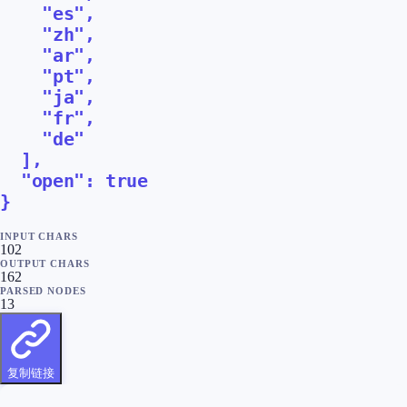
    "es",

    "zh",

    "ar",

    "pt",

    "ja",

    "fr",

    "de"

  ],

  "open": true

}
INPUT CHARS
102
OUTPUT CHARS
162
PARSED NODES
13
复制链接