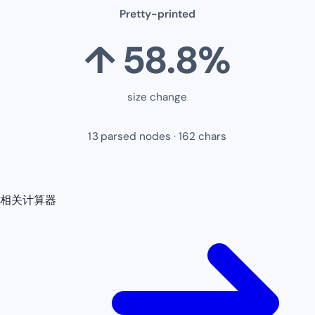
Pretty-printed
↑
58.8
%
size change
13
parsed nodes ·
162
chars
相关计算器