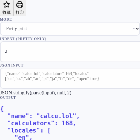
收藏
打印
MODE
INDENT (PRETTY ONLY)
JSON INPUT
JSON.stringify(parse(input), null, 2)
OUTPUT
{

  "name": "calcu.lol",

  "calculators": 168,

  "locales": [

    "en",
