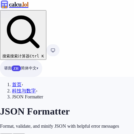
calcu
.lol
搜索
搜索计算器
Ctrl
K
语言
简体中文
ZH
首页
›
科技与数字
›
JSON Formatter
JSON Formatter
Format, validate, and minify JSON with helpful error messages