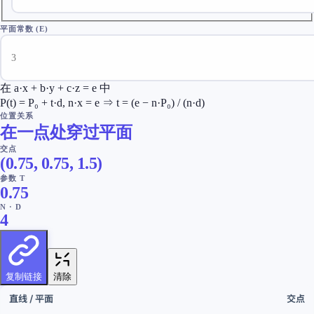
平面常数 (E)
在 a·x + b·y + c·z = e 中
P(t) = P₀ + t·d, n·x = e ⇒ t = (e − n·P₀) / (n·d)
位置关系
在一点处穿过平面
交点
(
0.75
,
0.75
,
1.5
)
参数 T
0.75
N · D
4
复制链接
清除
直线
/
平面
交点