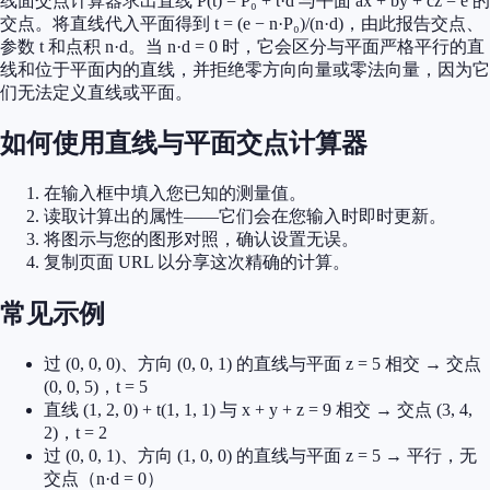
线面交点计算器求出直线 P(t) = P₀ + t·d 与平面 ax + by + cz = e 的
交点。将直线代入平面得到 t = (e − n·P₀)/(n·d)，由此报告交点、
参数 t 和点积 n·d。当 n·d = 0 时，它会区分与平面严格平行的直
线和位于平面内的直线，并拒绝零方向向量或零法向量，因为它
们无法定义直线或平面。
如何使用直线与平面交点计算器
在输入框中填入您已知的测量值。
读取计算出的属性——它们会在您输入时即时更新。
将图示与您的图形对照，确认设置无误。
复制页面 URL 以分享这次精确的计算。
常见示例
过 (0, 0, 0)、方向 (0, 0, 1) 的直线与平面 z = 5 相交 → 交点
(0, 0, 5)，t = 5
直线 (1, 2, 0) + t(1, 1, 1) 与 x + y + z = 9 相交 → 交点 (3, 4,
2)，t = 2
过 (0, 0, 1)、方向 (1, 0, 0) 的直线与平面 z = 5 → 平行，无
交点（n·d = 0）