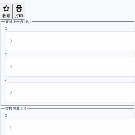
收藏
打印
直线上一点 (P₀)
X
Y
Z
方向向量 (D)
X