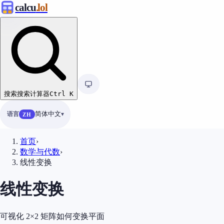
calcu
.lol
搜索
搜索计算器
Ctrl
K
语言
简体中文
ZH
首页
›
数学与代数
›
线性变换
线性变换
可视化 2×2 矩阵如何变换平面