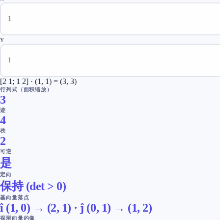
Y
[2 1; 1 2] · (1, 1) = (3, 3)
行列式（面积缩放）
3
迹
4
秩
2
可逆
是
定向
保持 (det > 0)
基向量落点
î (1, 0) →
(
2
,
1
)
·
ĵ (0, 1) →
(
1
,
2
)
探测向量的像