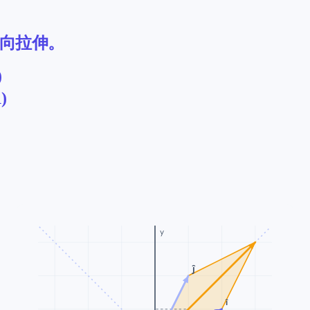
向拉伸。
)
1
)
y
ĵ
î