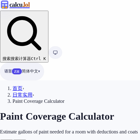
calcu
.lol
搜索
搜索计算器
Ctrl
K
语言
简体中文
ZH
首页
›
日常实用
›
Paint Coverage Calculator
Paint Coverage Calculator
Estimate gallons of paint needed for a room with deductions and coats