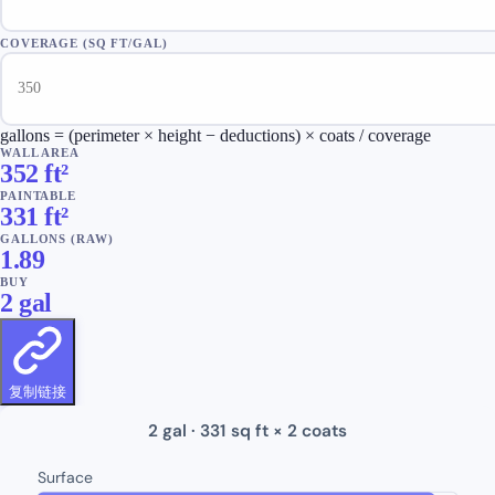
COVERAGE (SQ FT/GAL)
gallons = (perimeter × height − deductions) × coats / coverage
WALL AREA
352
ft²
PAINTABLE
331
ft²
GALLONS (RAW)
1.89
BUY
2
gal
复制链接
2
gal ·
331
sq ft ×
2
coats
Surface