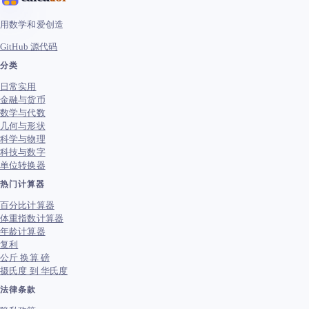
用数学和爱创造
GitHub 源代码
分类
日常实用
金融与货币
数学与代数
几何与形状
科学与物理
科技与数字
单位转换器
热门计算器
百分比计算器
体重指数计算器
年龄计算器
复利
公斤 换算 磅
摄氏度 到 华氏度
法律条款