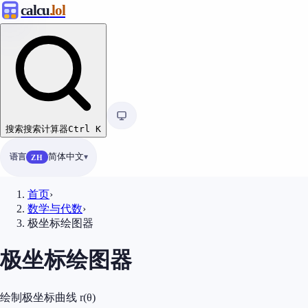
calcu
.lol
搜索
搜索计算器
Ctrl
K
语言
简体中文
ZH
首页
›
数学与代数
›
极坐标绘图器
极坐标绘图器
绘制极坐标曲线 r(θ)