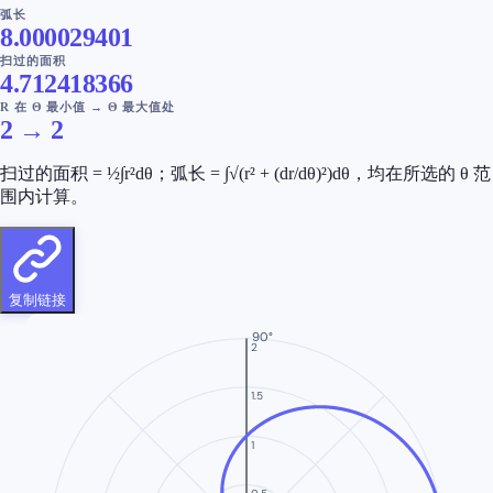
弧长
8.000029401
扫过的面积
4.712418366
R 在 Θ 最小值 → Θ 最大值处
2
→
2
扫过的面积 = ½∫r²dθ；弧长 = ∫√(r² + (dr/dθ)²)dθ，均在所选的 θ 范
围内计算。
复制链接
90°
2
1.5
1