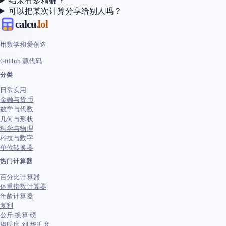
结果有多精确？
可以把某次计算分享给别人吗？
calcu
.lol
用数学和爱创造
GitHub 源代码
分类
日常实用
金融与货币
数学与代数
几何与形状
科学与物理
科技与数字
单位转换器
热门计算器
百分比计算器
体重指数计算器
年龄计算器
复利
公斤 换算 磅
摄氏度 到 华氏度