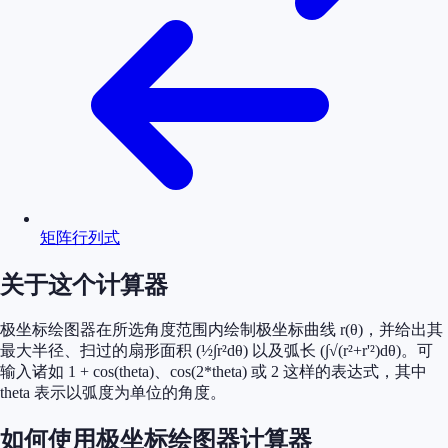
矩阵行列式
关于这个计算器
极坐标绘图器在所选角度范围内绘制极坐标曲线 r(θ)，并给出其
最大半径、扫过的扇形面积 (½∫r²dθ) 以及弧长 (∫√(r²+r'²)dθ)。可
输入诸如 1 + cos(theta)、cos(2*theta) 或 2 这样的表达式，其中
theta 表示以弧度为单位的角度。
如何使用极坐标绘图器计算器