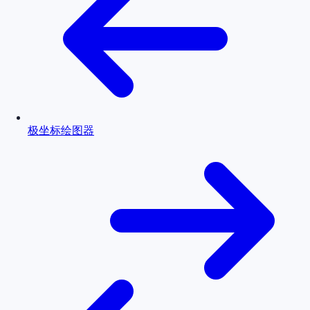
极坐标绘图器