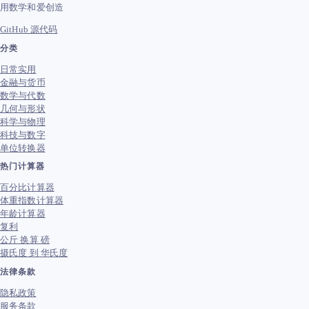
用数学和爱创造
GitHub 源代码
分类
日常实用
金融与货币
数学与代数
几何与形状
科学与物理
科技与数字
单位转换器
热门计算器
百分比计算器
体重指数计算器
年龄计算器
复利
公斤 换算 磅
摄氏度 到 华氏度
法律条款
隐私政策
服务条款