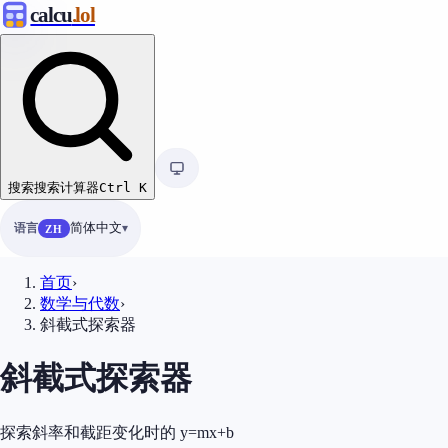
calcu
.lol
搜索
搜索计算器
Ctrl
K
语言
简体中文
ZH
首页
›
数学与代数
›
斜截式探索器
斜截式探索器
探索斜率和截距变化时的 y=mx+b