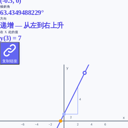
(-0.5, 0)
倾斜角
63.4349488229
°
方向
递增 — 从左到右上升
在 X 处的值
y(
3
) =
7
复制链接
y
4
x
2
-6
-4
-2
2
4
6