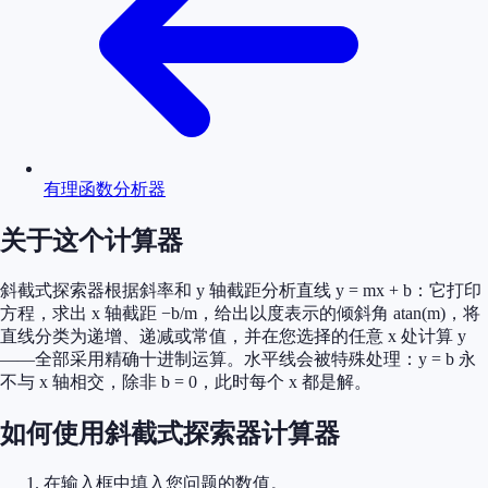
有理函数分析器
关于这个计算器
斜截式探索器根据斜率和 y 轴截距分析直线 y = mx + b：它打印
方程，求出 x 轴截距 −b/m，给出以度表示的倾斜角 atan(m)，将
直线分类为递增、递减或常值，并在您选择的任意 x 处计算 y
——全部采用精确十进制运算。水平线会被特殊处理：y = b 永
不与 x 轴相交，除非 b = 0，此时每个 x 都是解。
如何使用斜截式探索器计算器
在输入框中填入您问题的数值。