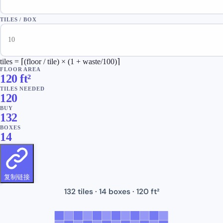
TILES / BOX
tiles = ⌈(floor / tile) × (1 + waste/100)⌉
FLOOR AREA
120
ft²
TILES NEEDED
120
BUY
132
BOXES
14
复制链接
132
tiles ·
14 boxes ·
120
ft²