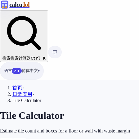
calcu
.lol
搜索
搜索计算器
Ctrl
K
语言
简体中文
ZH
首页
›
日常实用
›
Tile Calculator
Tile Calculator
Estimate tile count and boxes for a floor or wall with waste margin