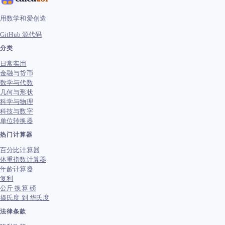
用数学和爱创造
GitHub 源代码
分类
日常实用
金融与货币
数学与代数
几何与形状
科学与物理
科技与数字
单位转换器
热门计算器
百分比计算器
体重指数计算器
年龄计算器
复利
公斤 换算 磅
摄氏度 到 华氏度
法律条款