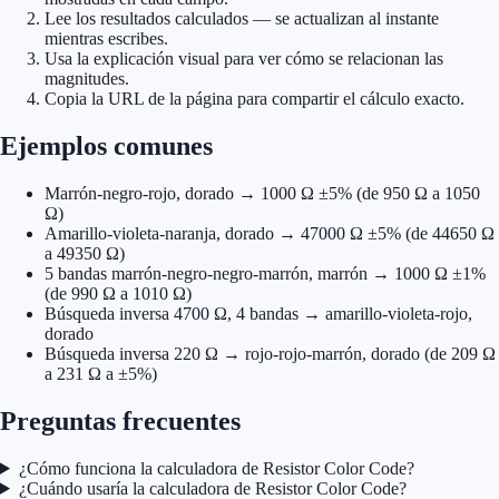
Lee los resultados calculados — se actualizan al instante
mientras escribes.
Usa la explicación visual para ver cómo se relacionan las
magnitudes.
Copia la URL de la página para compartir el cálculo exacto.
Ejemplos comunes
Marrón-negro-rojo, dorado → 1000 Ω ±5% (de 950 Ω a 1050
Ω)
Amarillo-violeta-naranja, dorado → 47000 Ω ±5% (de 44650 Ω
a 49350 Ω)
5 bandas marrón-negro-negro-marrón, marrón → 1000 Ω ±1%
(de 990 Ω a 1010 Ω)
Búsqueda inversa 4700 Ω, 4 bandas → amarillo-violeta-rojo,
dorado
Búsqueda inversa 220 Ω → rojo-rojo-marrón, dorado (de 209 Ω
a 231 Ω a ±5%)
Preguntas frecuentes
¿Cómo funciona la calculadora de Resistor Color Code?
¿Cuándo usaría la calculadora de Resistor Color Code?