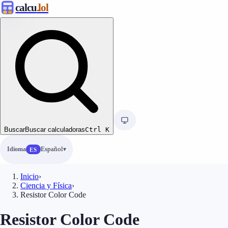
calcu
.lol
Buscar
Buscar calculadoras
Ctrl
K
Idioma
Español
ES
Inicio
›
Ciencia y Física
›
Resistor Color Code
Resistor Color Code