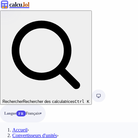
calcu
.lol
Rechercher
Rechercher des calculatrices
Ctrl
K
Langue
Français
FR
Accueil
›
Convertisseurs d'unités
›