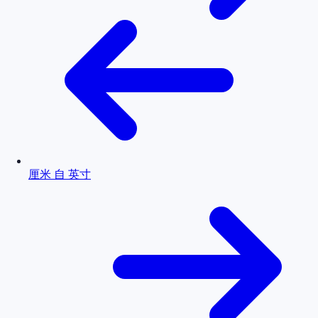
厘米 自 英寸