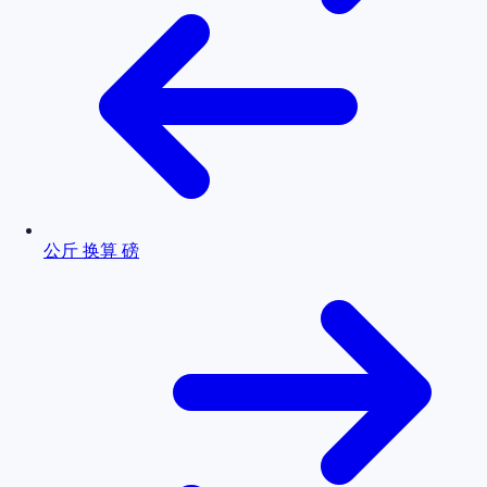
公斤 换算 磅