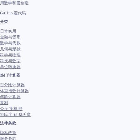
用数学和爱创造
GitHub 源代码
分类
日常实用
金融与货币
数学与代数
几何与形状
科学与物理
科技与数字
单位转换器
热门计算器
百分比计算器
体重指数计算器
年龄计算器
复利
公斤 换算 磅
摄氏度 到 华氏度
法律条款
隐私政策
服务条款