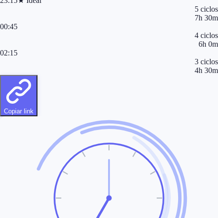
23:15
★
Ideal
5
ciclos
7
h
30
m
00:45
4
ciclos
6
h
0
m
02:15
3
ciclos
4
h
30
m
Copiar link