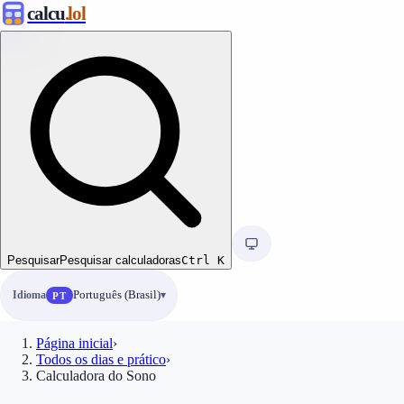
calcu
.lol
Pesquisar
Pesquisar calculadoras
Ctrl
K
Idioma
Português (Brasil)
PT
Página inicial
›
Todos os dias e prático
›
Calculadora do Sono