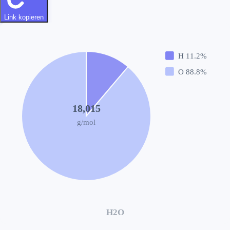
Link kopieren
H
11.2
%
O
88.8
%
18,015
g/mol
H2O