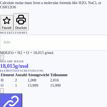
Calculate molar mass from a molecular formula like H2O, NaCl, or
C6H12O6
Favorit
Drucken
MOLEKÜLFORMEL
M(H2O) = H2 + O = 18,015 g/mol
MOLARE MASSE
18,015
g/mol
ELEMENTAUFSCHLÜSSELUNG
Element
Anzahl
Atomgewicht
Teilsumme
H
2
1,008
2,016
O
1
15,999
15,999