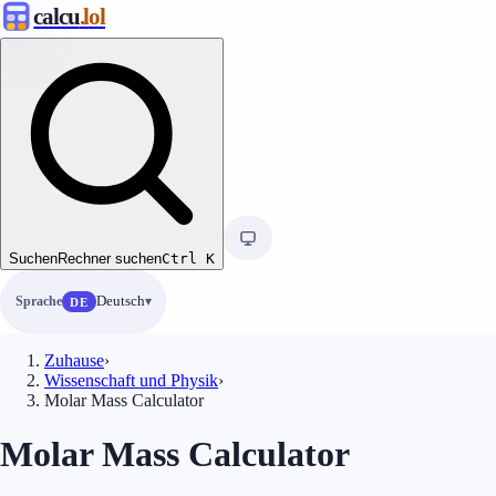
calcu
.lol
Suchen
Rechner suchen
Ctrl
K
Sprache
Deutsch
DE
Zuhause
›
Wissenschaft und Physik
›
Molar Mass Calculator
Molar Mass Calculator